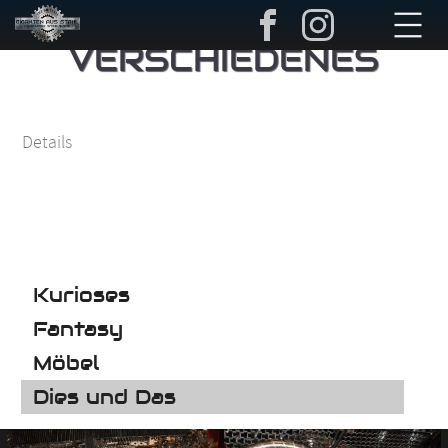
Navigation
überspringen
VERSCHIEDENES
Details
Navigation
Kurioses
überspringen
Fantasy
Möbel
Dies und Das