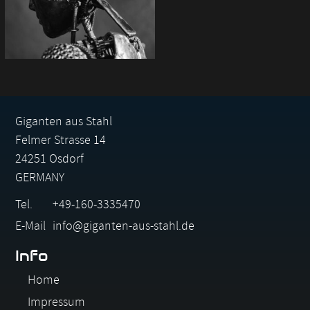
Giganten aus Stahl
Felmer Strasse 14
24251 Osdorf
GERMANY
Tel.
+49-160-3335470
E-Mail
info@giganten-aus-stahl.de
Info
Navigation
Home
überspringen
Impressum