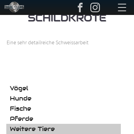
Navigation
überspringen
SCHILDKRÖTE
Eine sehr detailreiche Schweissarbeit
Navigation
Vögel
überspringen
Hunde
Fische
Pferde
Weitere Tiere